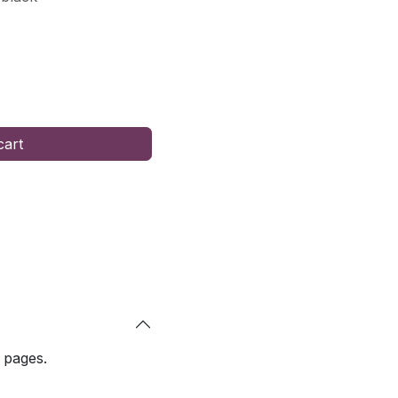
cart
 pages.