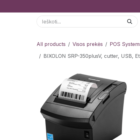
Skip to Content
Paslaugos
Odoo Moduliai
E-parduotuvė
All products
Visos prekės
POS System
BIXOLON SRP-350plusV, cutter, USB, E