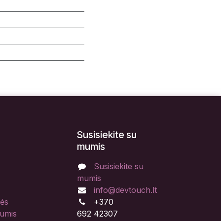
Susisiekite su
mumis
Susisiekite su
mumis
info@devtouch.lt
lės
+370
mumis
692 42307