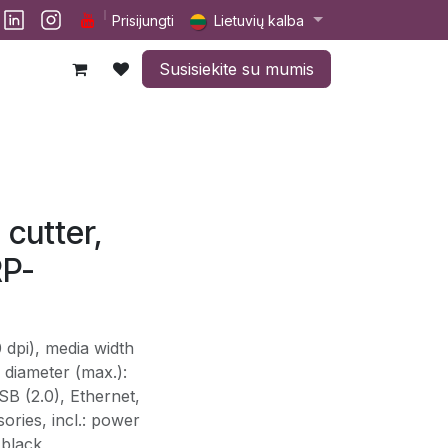
lp
Darbai
Susisiekite su mumis
Prisijungti
Lietuvių kalba
Susisiekite su mumis
cutter,
RP-
0 dpi), media width
 diameter (max.):
SB (2.0), Ethernet,
ries, incl.: power
 black