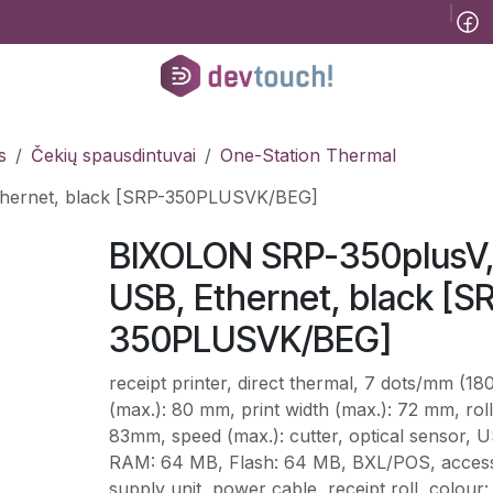
Tinklaraštis
B2B
Registracija konsultacijai
Pagalba
Kursai
He
s
Čekių spausdintuvai
One-Station Thermal
thernet, black [SRP-350PLUSVK/BEG]
BIXOLON SRP-350plusV, 
USB, Ethernet, black [S
350PLUSVK/BEG]
receipt printer, direct thermal, 7 dots/mm (18
(max.): 80 mm, print width (max.): 72 mm, roll
83mm, speed (max.): cutter, optical sensor, U
RAM: 64 MB, Flash: 64 MB, BXL/POS, accesso
supply unit, power cable, receipt roll, colour: