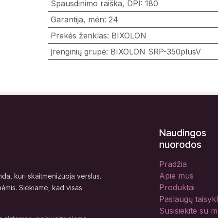
Spausdinimo raiška, DPI
:
180
Garantija, mėn
:
24
Prekės ženklas
:
BIXOLON
Įrenginių grupė
:
BIXOLON SRP-350plusV
Naudingos
nuorodos
Pradžia
Apie mus
a, kuri skaitmenizuoja verslus.
Produktai
nėmis. Siekiame, kad visas
Paslaugų taisyk
Susisiekite su 