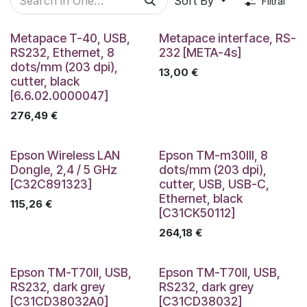
Sort By
Filtrai
Metapace T-40, USB,
Metapace interface, RS-
RS232, Ethernet, 8
232 [META-4s]
dots/mm (203 dpi),
13,00
€
cutter, black
[6.6.02.0000047]
276,49
€
Epson Wireless LAN
Epson TM-m30III, 8
Dongle, 2,4 / 5 GHz
dots/mm (203 dpi),
[C32C891323]
cutter, USB, USB-C,
Ethernet, black
115,26
€
[C31CK50112]
264,18
€
Epson TM-T70II, USB,
Epson TM-T70II, USB,
RS232, dark grey
RS232, dark grey
[C31CD38032A0]
[C31CD38032]