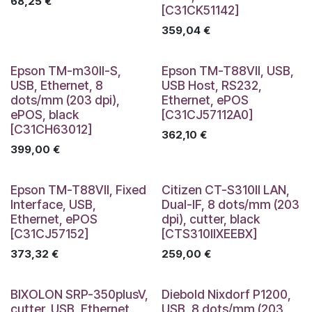
68,25
€
[C31CK51142]
359,04
€
Epson TM-m30II-S,
Epson TM-T88VII, USB,
USB, Ethernet, 8
USB Host, RS232,
dots/mm (203 dpi),
Ethernet, ePOS
ePOS, black
[C31CJ57112A0]
[C31CH63012]
362,10
€
399,00
€
Epson TM-T88VII, Fixed
Citizen CT-S310II LAN,
Interface, USB,
Dual-IF, 8 dots/mm (203
Ethernet, ePOS
dpi), cutter, black
[C31CJ57152]
[CTS310IIXEEBX]
373,32
€
259,00
€
BIXOLON SRP-350plusV,
Diebold Nixdorf P1200,
cutter, USB, Ethernet,
USB, 8 dots/mm (203