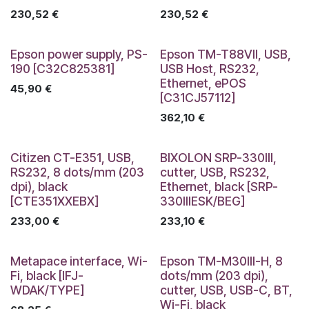
230,52
€
230,52
€
Epson power supply, PS-
Epson TM-T88VII, USB,
190 [C32C825381]
USB Host, RS232,
Ethernet, ePOS
45,90
€
[C31CJ57112]
362,10
€
Citizen CT-E351, USB,
BIXOLON SRP-330III,
RS232, 8 dots/mm (203
cutter, USB, RS232,
dpi), black
Ethernet, black [SRP-
[CTE351XXEBX]
330IIIESK/BEG]
233,00
€
233,10
€
Metapace interface, Wi-
Epson TM-M30III-H, 8
Fi, black [IFJ-
dots/mm (203 dpi),
WDAK/TYPE]
cutter, USB, USB-C, BT,
Wi-Fi, black