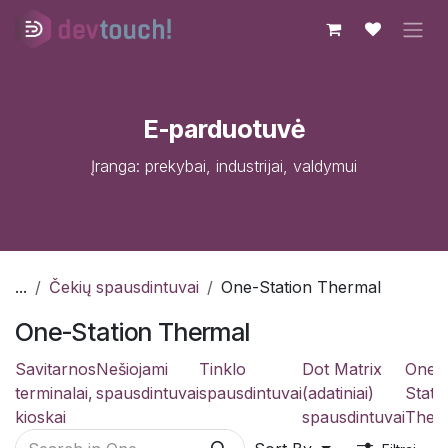
Skip to Content
E-parduotuvė
Įranga: prekybai, industrijai, valdymui
...
Čekių spausdintuvai
One-Station Thermal
One-Station Thermal
Savitarnos
Nešiojami
Tinklo
Dot Matrix
One-
terminalai,
spausdintuvai
spausdintuvai
(adatiniai)
Stati
kioskai
spausdintuvai
Ther