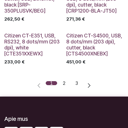
black [SRP-
dpi), cutter, black
350PLUSVK/BEG]
[CRP1200-BLA-JT50]
262,50
€
271,36
€
Citizen CT-E351, USB,
Citizen CT-S4500, USB,
RS232, 8 dots/mm (203
8 dots/mm (203 dpi),
dpi), white
cutter, black
[CTE351XXEWX]
[CTS4500XNEBX]
233,00
€
451,00
€
1
2
3
Apie mus