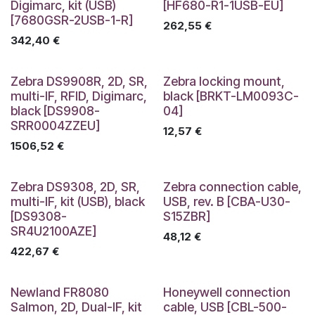
Digimarc, kit (USB)
[HF680-R1-1USB-EU]
[7680GSR-2USB-1-R]
262,55
€
342,40
€
Zebra DS9908R, 2D, SR,
Zebra locking mount,
multi-IF, RFID, Digimarc,
black [BRKT-LM0093C-
black [DS9908-
04]
SRR0004ZZEU]
12,57
€
1506,52
€
Zebra DS9308, 2D, SR,
Zebra connection cable,
multi-IF, kit (USB), black
USB, rev. B [CBA-U30-
[DS9308-
S15ZBR]
SR4U2100AZE]
48,12
€
422,67
€
Newland FR8080
Honeywell connection
Salmon, 2D, Dual-IF, kit
cable, USB [CBL-500-