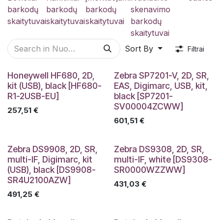
barkodų
barkodų
barkodų
skenavimo
skaitytuvai
skaitytuvai
skaitytuvai
barkodų
skaitytuvai
Sort By
Filtrai
Honeywell HF680, 2D,
Zebra SP7201-V, 2D, SR,
kit (USB), black [HF680-
EAS, Digimarc, USB, kit,
R1-2USB-EU]
black [SP7201-
SV00004ZCWW]
257,51
€
601,51
€
Zebra DS9908, 2D, SR,
Zebra DS9308, 2D, SR,
multi-IF, Digimarc, kit
multi-IF, white [DS9308-
(USB), black [DS9908-
SR0000WZZWW]
SR4U2100AZW]
431,03
€
491,25
€