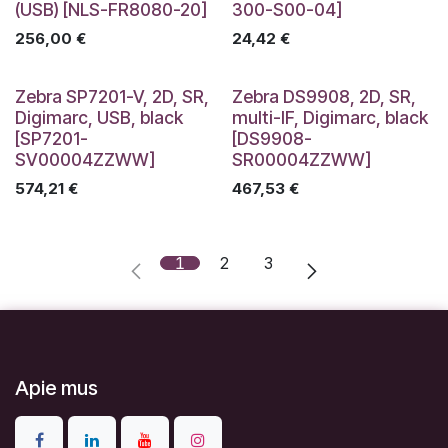
(USB) [NLS-FR8080-20]
300-S00-04]
256,00
€
24,42
€
Zebra SP7201-V, 2D, SR,
Zebra DS9908, 2D, SR,
Digimarc, USB, black
multi-IF, Digimarc, black
[SP7201-
[DS9908-
SV00004ZZWW]
SR00004ZZWW]
574,21
€
467,53
€
1
2
3
Apie mus