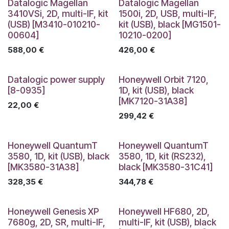
Datalogic Magellan
Datalogic Magellan
3410VSi, 2D, multi-IF, kit
1500i, 2D, USB, multi-IF,
(USB) [M3410-010210-
kit (USB), black [MG1501-
00604]
10210-0200]
588,00
€
426,00
€
Datalogic power supply
Honeywell Orbit 7120,
[8-0935]
1D, kit (USB), black
[MK7120-31A38]
22,00
€
299,42
€
Honeywell QuantumT
Honeywell QuantumT
3580, 1D, kit (USB), black
3580, 1D, kit (RS232),
[MK3580-31A38]
black [MK3580-31C41]
328,35
€
344,78
€
Honeywell Genesis XP
Honeywell HF680, 2D,
7680g, 2D, SR, multi-IF,
multi-IF, kit (USB), black