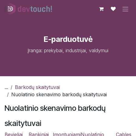
Skip to Content
E-parduotuvė
Įranga: prekybai, industrijai, valdymui
...
Barkodų skaitytuvai
Nuolatinio skenavimo barkodų skaitytuvai
Nuolatinio skenavimo barkodų
skaitytuvai
Bevieliai
Rankiniai
Įmontuojami
Nuolatinio
Cables