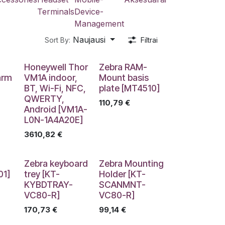
Terminals
Device-
Management
Naujausi
Sort By:
Filtrai
Honeywell Thor
Zebra RAM-
arm
VM1A indoor,
Mount basis
BT, Wi-Fi, NFC,
plate [MT4510]
QWERTY,
110,79
€
Android [VM1A-
L0N-1A4A20E]
3610,82
€
Zebra keyboard
Zebra Mounting
01]
trey [KT-
Holder [KT-
KYBDTRAY-
SCANMNT-
VC80-R]
VC80-R]
170,73
€
99,14
€