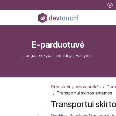
Tinklaraštis
B2B
Registracija konsultacijai
Pagalba
Kursai
He
E-parduotuvė
Įranga: prekybai, industrijai, valdymui
Produktai
Visos prekės
Duom
Transportui skirtos sistemos
Transportui skirt
Rankiniai
Planšetės
Transportui
Ac