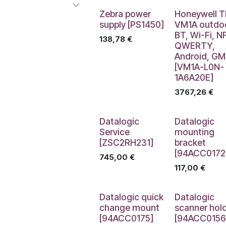
Zebra power
Honeywell T
supply [PS1450]
VM1A outdo
BT, Wi-Fi, N
138,78
€
QWERTY,
Android, G
[VM1A-L0N-
1A6A20E]
3767,26
€
Datalogic
Datalogic
Service
mounting
[ZSC2RH231]
bracket
[94ACC0172
745,00
€
117,00
€
Datalogic quick
Datalogic
change mount
scanner hol
[94ACC0175]
[94ACC0156