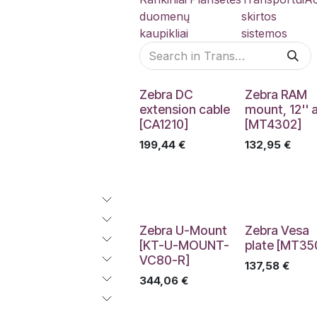
duomenų
skirtos
kaupikliai
sistemos
Zebra DC
Zebra RAM
extension cable
mount, 12'' 
[CA1210]
[MT4302]
199,44
€
132,95
€
Zebra U-Mount
Zebra Vesa
[KT-U-MOUNT-
plate [MT35
VC80-R]
137,58
€
344,06
€