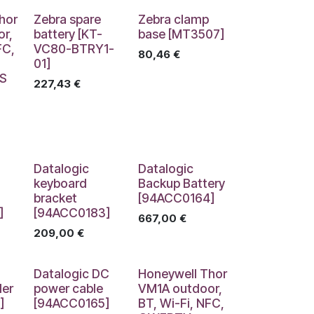
hor
Zebra spare
Zebra clamp
or,
battery [KT-
base [MT3507]
FC,
VC80-BTRY1-
80,46
€
01]
MS
227,43
€
Datalogic
Datalogic
keyboard
Backup Battery
bracket
[94ACC0164]
]
[94ACC0183]
667,00
€
209,00
€
Datalogic DC
Honeywell Thor
der
power cable
VM1A outdoor,
]
[94ACC0165]
BT, Wi-Fi, NFC,