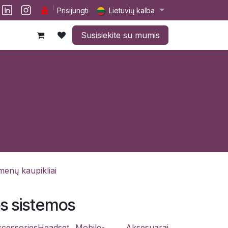
lp
Darbai
Susisiekite su mumis
Prisijungti
Lietuvių kalba
Susisiekite su mumis
enų kaupikliai
os sistemos
cessories
Headset
Mobile-
Aksesuarai