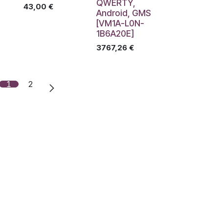
QWERTY,
43,00
€
Android, GMS
[VM1A-L0N-
1B6A20E]
3767,26
€
1
2