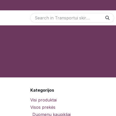
Skip to Content
Paslaugos
Odoo Moduliai
E-parduotuvė
Kategorijos
Visi produktai
Visos prekės
Duomenų kaupikliai