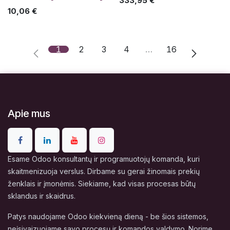
333,95
€
10,06
€
1
2
3
4
…
16
Apie mus
Esame Odoo konsultantų ir programuotojų komanda, kuri
skaitmenizuoja verslus. Dirbame su gerai žinomais prekių
ženklais ir įmonėmis. Siekiame, kad visas procesas būtų
sklandus ir skaidrus.
Patys naudojame Odoo kiekvieną dieną - be šios sistemos,
neįsivaizuojame savo procesų ir komandos valdymo. Norime