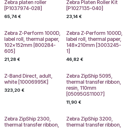
Zebra platen roller
Zebra Platen Roller Kit
[P1037974-028]
[P1027135-040]
65,74
€
23,14
€
Zebra Z-Perform 1000D,
Zebra Z-Perform 1000D,
label roll, thermal paper,
label roll, thermal paper,
102x152mm [800284-
148x210mm [3003245-
605]
1]
21,28
€
46,82
€
Z-Band Direct, adult,
Zebra ZipShip 5095,
white [10006995K]
thermal transfer ribbon,
resin, 110mm
323,20
€
[05095GS11007]
11,90
€
Zebra ZipShip 2300,
Zebra ZipShip 3200,
thermal transfer ribbon,
thermal transfer ribbon,