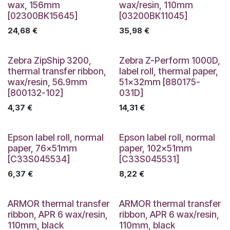
wax, 156mm
wax/resin, 110mm
[02300BK15645]
[03200BK11045]
24,68
€
35,98
€
Zebra ZipShip 3200,
Zebra Z-Perform 1000D,
thermal transfer ribbon,
label roll, thermal paper,
wax/resin, 56.9mm
51x32mm [880175-
[800132-102]
031D]
4,37
€
14,31
€
Epson label roll, normal
Epson label roll, normal
paper, 76x51mm
paper, 102x51mm
[C33S045534]
[C33S045531]
6,37
€
8,22
€
ARMOR thermal transfer
ARMOR thermal transfer
ribbon, APR 6 wax/resin,
ribbon, APR 6 wax/resin,
110mm, black
110mm, black