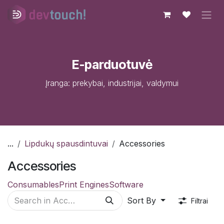
Skip to Content
E-parduotuvė
Įranga: prekybai, industrijai, valdymui
...
Lipdukų spausdintuvai
Accessories
Accessories
Consumables
Print Engines
Software
Sort By
Filtrai