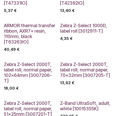
[T47331IO]
[T42392IO]
5,37
€
13,40
€
ARMOR thermal transfer
Zebra Z-Select 1000D,
ribbon, AXR7+ resin,
label roll [3012911-T]
110mm, black
4,35
€
[T63263IO]
40,49
€
Zebra Z-Select 2000T,
Zebra Z-Select 2000T,
label roll, normal paper,
label roll, normal paper,
102x64mm [3007206-
70x32mm [3007205-T]
T]
13,62
€
18,00
€
Zebra Z-Select 2000T,
Z-Band UltraSoft, adult,
label roll, normal paper,
white [10015355K]
51x25mm [3007201-T]