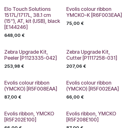
Elo Touch Solutions
Evolis colour ribbon
1517L/1717L, 38.1 cm
YMCKO-K [R6F003EAA]
(15''), AT, kit (USB), black
75,00
€
[E144246]
648,00
€
Zebra Upgrade Kit,
Zebra Upgrade Kit,
Peeler [P1123335-042]
Cutter [P1117258-031]
253,98
€
207,06
€
Evolis colour ribbon
Evolis colour ribbon
(YMCKO) [R5F008EAA]
(YMCKO) [R5F002EAA]
87,00
€
66,00
€
Evolis ribbon, YMCKO
Evolis ribbon, YMCKO
[R5F202E100]
[R5F208E100]
66,00
€
87,00
€