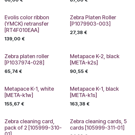
Evolis color ribbon
Zebra Platen Roller
(YMCK) retransfer
[P1079903-003]
[RT4F010EAA]
27,38
€
139,00
€
Zebra platen roller
Metapace K-2, black
[P1037974-028]
[META-k2s]
65,74
€
90,55
€
Metapace K-1, white
Metapace K-1, black
[META-k1w]
[META-k1s]
155,67
€
163,38
€
Zebra cleaning card,
Zebra cleaning cards, 5
pack of 2 [105999-310-
cards [105999-311-01]
01]