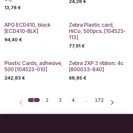
24,28
€
13,78
€
APG ECD410, black
Zebra Plastic card,
[ECD410-BLK]
HiCo, 500pcs. [104523-
113]
94,40
€
77,91
€
Plastic Cards, adhesive,
Zebra ZXP 3 ribbon: 4c
500 [104523-010]
[800033-840]
242,83
€
68,85
€
1
2
3
4
…
172