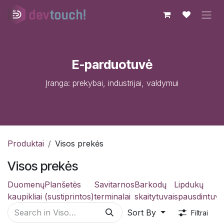
Skip to Content
E-parduotuvė
Įranga: prekybai, industrijai, valdymui
Produktai
Visos prekės
Visos prekės
Duomenų
Planšetės
Savitarnos
Barkodų
Lipdukų
kaupikliai
(sustiprintos)
terminalai
skaitytuvai
spausdintuva
Sort By
Filtrai