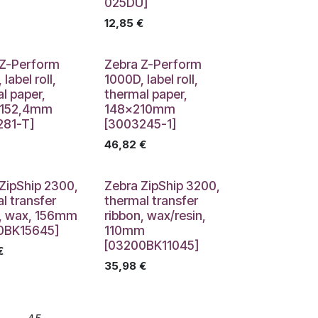
025DU]
12,85
€
 Z-Perform
Zebra Z-Perform
label roll,
1000D, label roll,
l paper,
thermal paper,
x152,4mm
148x210mm
281-T]
[3003245-1]
46,82
€
ZipShip 2300,
Zebra ZipShip 3200,
l transfer
thermal transfer
n, wax, 156mm
ribbon, wax/resin,
0BK15645]
110mm
[03200BK11045]
€
35,98
€