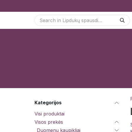
Skip to Content
Paslaugos
Odoo Moduliai
E-parduotuvė
Kategorijos
Visi produktai
Visos prekės
Duomenų kaupikliai