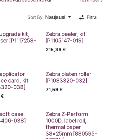
Naujausi
Sort By:
Filtrai
upgrade kit,
Zebra peeler, kit
ser [P1117258-
[P1105147-019]
215,36
€
applicator
Zebra platen roller
ce card, kit
[P1083320-032]
3320-038]
71,59
€
€
soft case
Zebra Z-Perform
3406-038]
1000D, label roll,
thermal paper,
€
38x25mm [880595-