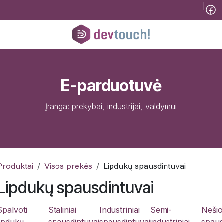
Tinklaraštis
B2B
Registracija konsultacijai
Pagalba
Kursai
He
E-parduotuvė
Įranga: prekybai, industrijai, valdymui
Produktai
Visos prekės
Lipdukų spausdintuvai
Lipdukų spausdintuvai
Spalvoti
Staliniai
Industriniai
Semi-
Nešio
lipdukų
spausdintuvai
spausdintuvai
industriniai
spaus