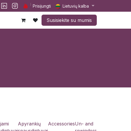
lp
Darbai
Susisiekite su mumis
Prisijungti
Lietuvių kalba
Susisiekite su mumis
jami
Apyrankių
Accessories
Un- and
dintuvai
spausdintuvai
rewinders