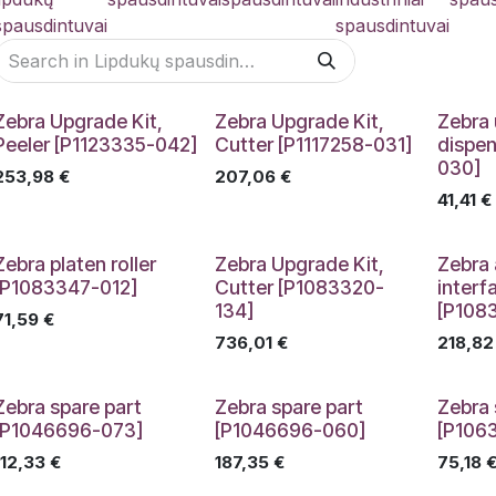
spausdintuvai
spausdintuvai
Zebra Upgrade Kit,
Zebra Upgrade Kit,
Zebra 
Peeler [P1123335-042]
Cutter [P1117258-031]
dispen
030]
253,98
€
207,06
€
41,41
€
Zebra platen roller
Zebra Upgrade Kit,
Zebra 
[P1083347-012]
Cutter [P1083320-
interfa
134]
[P108
71,59
€
736,01
€
218,82
Zebra spare part
Zebra spare part
Zebra 
[P1046696-073]
[P1046696-060]
[P106
112,33
€
187,35
€
75,18