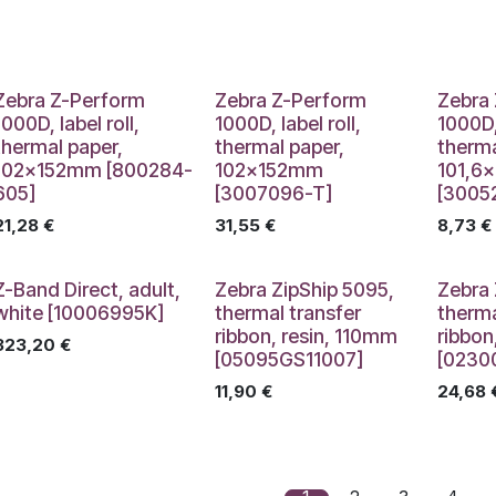
Zebra Z-Perform
Zebra Z-Perform
Zebra
1000D, label roll,
1000D, label roll,
1000D, 
thermal paper,
thermal paper,
therma
102x152mm [800284-
102x152mm
101,6
605]
[3007096-T]
[3005
21,28
€
31,55
€
8,73
€
Z-Band Direct, adult,
Zebra ZipShip 5095,
Zebra 
white [10006995K]
thermal transfer
therma
ribbon, resin, 110mm
ribbo
323,20
€
[05095GS11007]
[0230
11,90
€
24,68