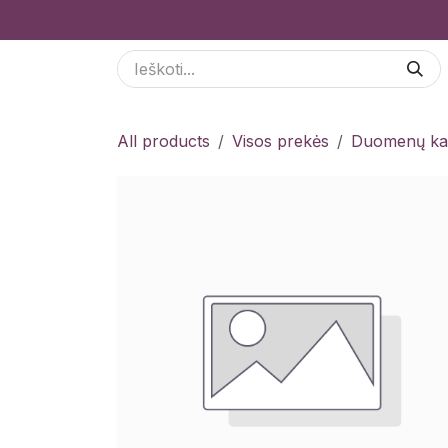
Skip to Content
Paslaugos
Odoo Moduliai
E-parduotuvė
All products
Visos prekės
Duomenų kau