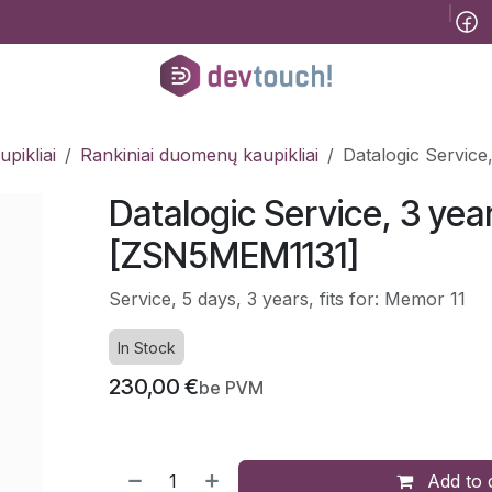
Tinklaraštis
B2B
Registracija konsultacijai
Pagalba
Kursai
He
pikliai
Rankiniai duomenų kaupikliai
Datalogic Servic
Datalogic Service, 3 yea
[ZSN5MEM1131]
Service, 5 days, 3 years, fits for: Memor 11
In Stock
230,00
€
be PVM
Add to 