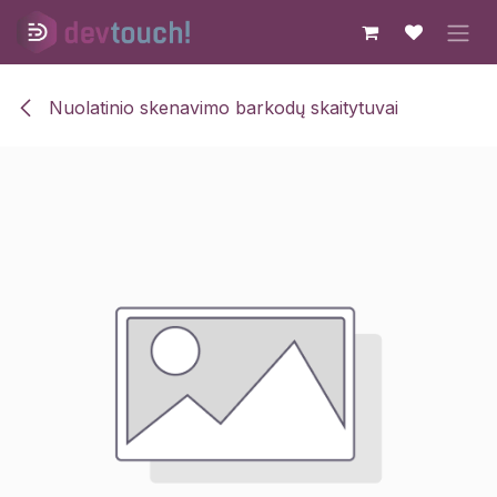
Skip to Content
Nuolatinio skenavimo barkodų skaitytuvai