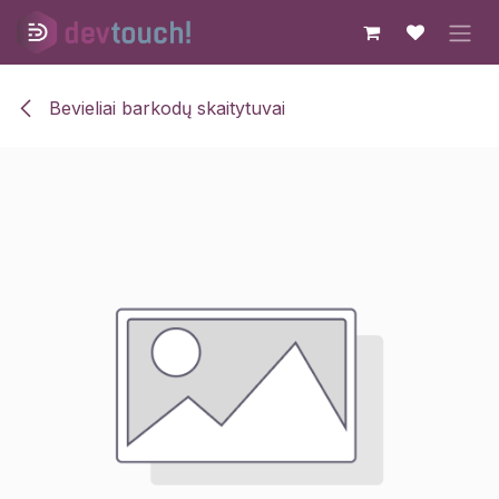
Skip to Content
Bevieliai barkodų skaitytuvai