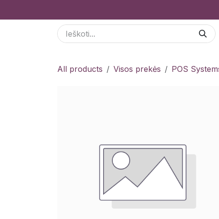
Skip to Content
Paslaugos
Odoo Moduliai
E-parduotuvė
All products
Visos prekės
POS System