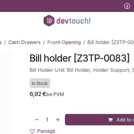
Tinklaraštis
B2B
Registracija konsultacijai
Pagalba
Kursai
He
s
Cash Drawers
Front-Opening
Bill holder [Z3TP-00
Bill holder [Z3TP-0083]
Bill Holder Unit: Bill Holder, Holder Support, 
In Stock
6,92
€
be PVM
Add to 
Pamėgti