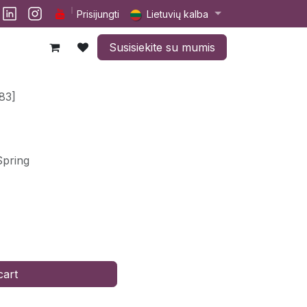
lp
Darbai
Susisiekite su mumis
Prisijungti
Lietuvių kalba
Susisiekite su mumis
83]
Spring
cart