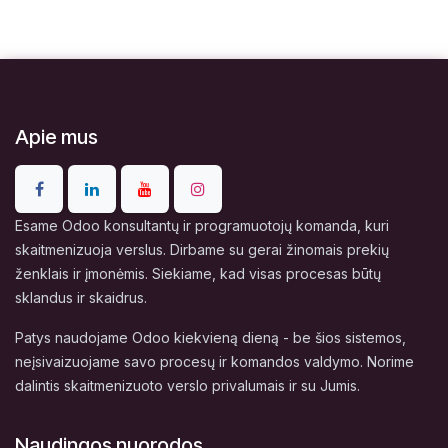
Apie mus
Esame Odoo konsultantų ir programuotojų komanda, kuri
skaitmenizuoja verslus. Dirbame su gerai žinomais prekių
ženklais ir įmonėmis. Siekiame, kad visas procesas būtų
sklandus ir skaidrus.
Patys naudojame Odoo kiekvieną dieną - be šios sistemos,
neįsivaizuojame savo procesų ir komandos valdymo. Norime
dalintis skaitmenizuoto verslo privalumais ir su Jumis.
Naudingos nuorodos