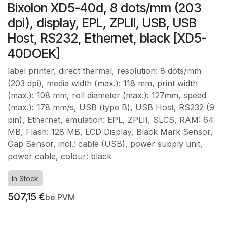
Bixolon XD5-40d, 8 dots/mm (203
dpi), display, EPL, ZPLII, USB, USB
Host, RS232, Ethernet, black [XD5-
40DOEK]
label printer, direct thermal, resolution: 8 dots/mm
(203 dpi), media width (max.): 118 mm, print width
(max.): 108 mm, roll diameter (max.): 127mm, speed
(max.): 178 mm/s, USB (type B), USB Host, RS232 (9
pin), Ethernet, emulation: EPL, ZPLII, SLCS, RAM: 64
MB, Flash: 128 MB, LCD Display, Black Mark Sensor,
Gap Sensor, incl.: cable (USB), power supply unit,
power cable, colour: black
In Stock
507,15
€
be PVM