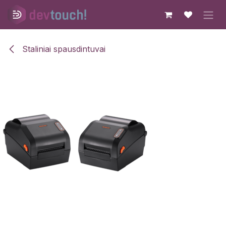
Skip to Content
Staliniai spausdintuvai