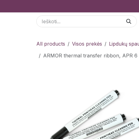
Skip to Content
Paslaugos
Odoo Moduliai
E-parduotuvė
All products
Visos prekės
Lipdukų spau
ARMOR thermal transfer ribbon, APR 6 