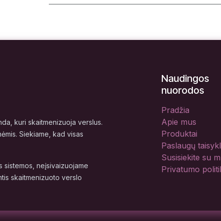
Naudingos
nuorodos
Pradžia
Apie mus
a, kuri skaitmenizuoja verslus.
Produktai
nėmis. Siekiame, kad visas
Paslaugų taisyk
Susisiekite su 
 sistemos, neįsivaizuojame
Privatumo politi
tis skaitmenizuoto verslo