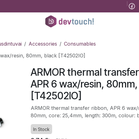
Tinklaraštis
B2B
Registracija konsultacijai
Pagalba
Kursai
He
sdintuvai
Accessories
Consumables
wax/resin, 80mm, black [T42502IO]
ARMOR thermal transfer
APR 6 wax/resin, 80mm,
[T42502IO]
ARMOR thermal transfer ribbon, APR 6 wax/re
80mm, core: 25,4mm, length: 300m, colour: 
In Stock