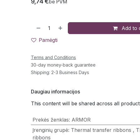
9,74
€
be PVM
Add to 
Pamėgti
Terms and Conditions
30-day money-back guarantee
Shipping: 2-3 Business Days
Daugiau informacijos
This content will be shared across all product
Prekės ženklas
:
ARMOR
Įrenginių grupė
:
Thermal transfer ribbons
,
T
ribbons