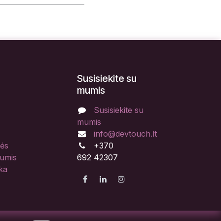
Susisiekite su
mumis
Susisiekite su
mumis
info@devtouch.lt
lės
+370
mumis
692 42307
ka