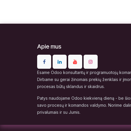
Apie mus
Esame Odoo konsultantų ir programuotojų komand
Dirbame su gerai žinomais prekių ženklais ir įmo
procesas būtų sklandus ir skaidrus.
Patys naudojame Odoo kiekvieną dieną - be šios
savo procesų ir komandos valdymo. Norime dalin
privalumais ir su Jumis.