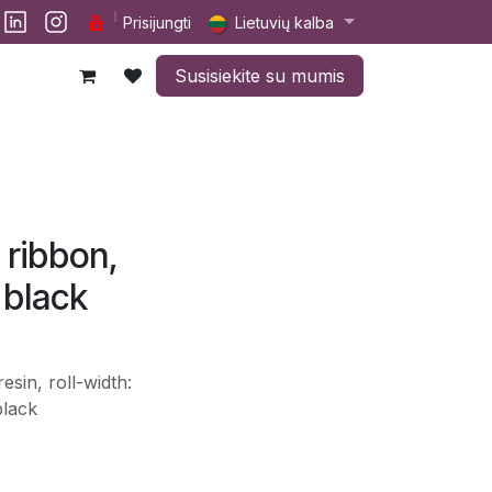
lp
Darbai
Susisiekite su mumis
Prisijungti
Lietuvių kalba
Susisiekite su mumis
 ribbon,
 black
sin, roll-width:
black