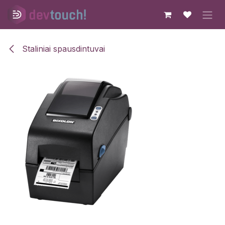
Skip to Content
Staliniai spausdintuvai