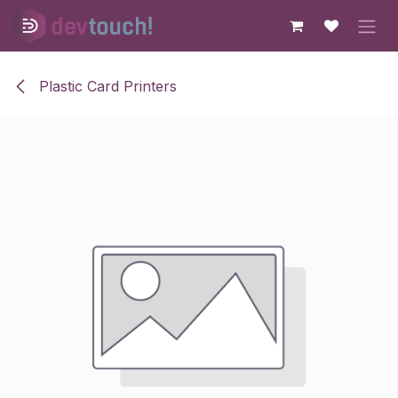
Skip to Content
Plastic Card Printers