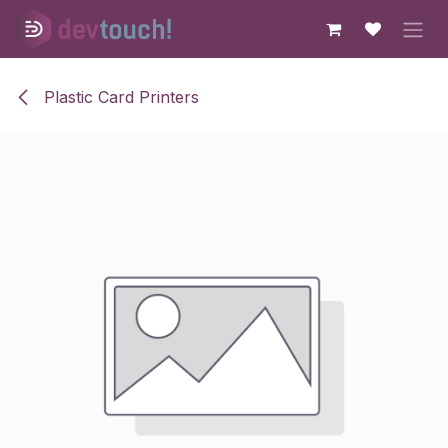
Skip to Content
Plastic Card Printers