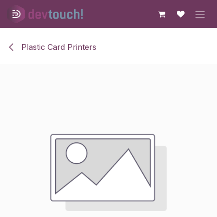
Skip to Content
Plastic Card Printers