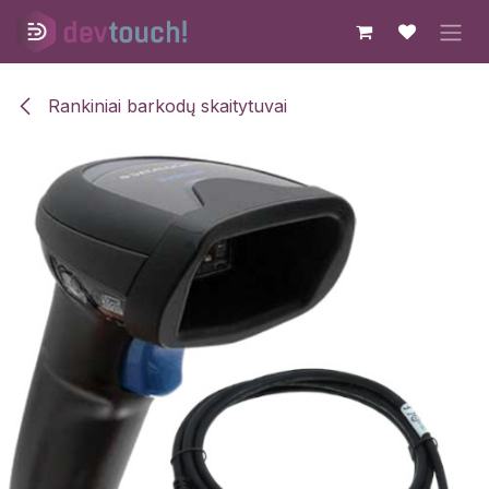
Skip to Content
Rankiniai barkodų skaitytuvai