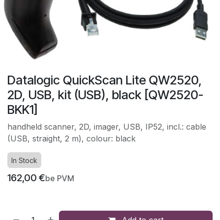
Datalogic QuickScan Lite QW2520,
2D, USB, kit (USB), black [QW2520-
BKK1]
handheld scanner, 2D, imager, USB, IP52, incl.: cable
(USB, straight, 2 m), colour: black
In Stock
162,00
€
be PVM
Add to cart