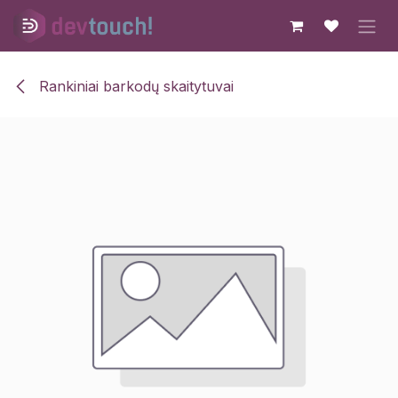
Skip to Content
Rankiniai barkodų skaitytuvai