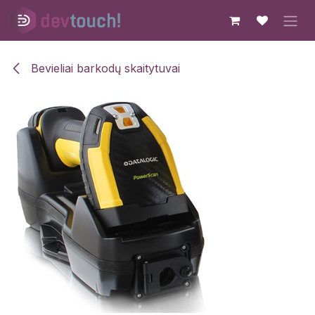
Skip to Content
Bevieliai barkodų skaitytuvai