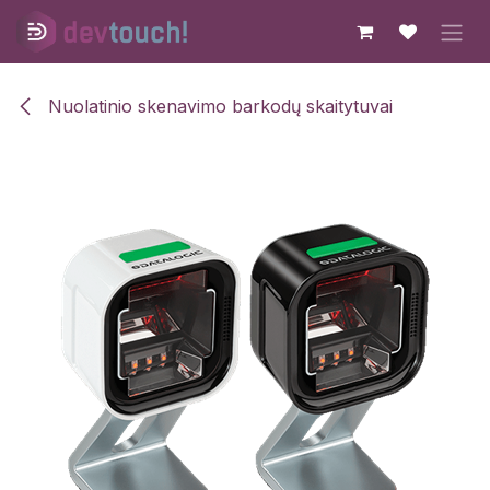
Skip to Content
Nuolatinio skenavimo barkodų skaitytuvai