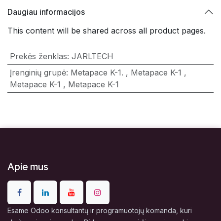
Daugiau informacijos
This content will be shared across all product pages.
Prekės ženklas
:
JARLTECH
Įrenginių grupė
:
Metapace K-1.
,
Metapace K-1
,
Metapace K-1
,
Metapace K-1
Apie mus
Esame Odoo konsultantų ir programuotojų komanda, kuri