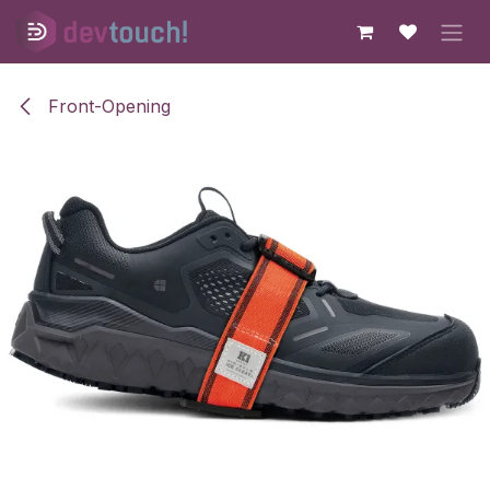
Skip to Content
Front-Opening