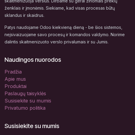
skaitmenizuoja verslus. Dirbame su gerai žinomais prekių
ženklais ir įmonėmis. Siekiame, kad visas procesas būtų
sklandus ir skaidrus.
Patys naudojame Odoo kiekvieną dieną - be šios sistemos,
neįsivaizuojame savo procesų ir komandos valdymo. Norime
dalintis skaitmenizuoto verslo privalumais ir su Jumis.
Naudingos nuorodos
Pradžia
Apie mus
Produktai
Paslaugų taisyklės
Susisiekite su mumis
Privatumo politika
Susisiekite su mumis