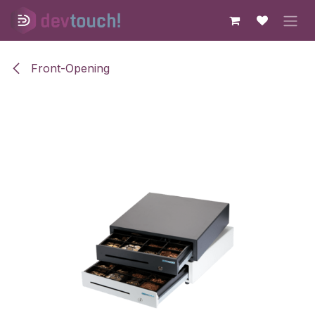
Skip to Content
Front-Opening