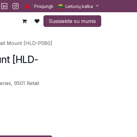
lp
Darbai
Susisiekite su mumis
Prisijungti
Lietuvių kalba
Susisiekite su mumis
Wall Mount [HLD-P080]
unt [HLD-
ries, 9501 Retail