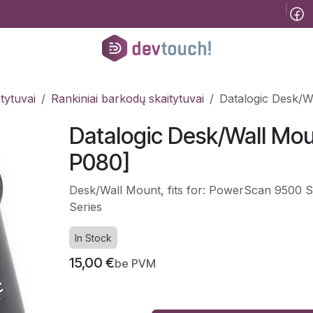
Tinklaraštis
B2B
Registracija konsultacijai
Pagalba
Kursai
He
tytuvai
Rankiniai barkodų skaitytuvai
Datalogic Desk/
Datalogic Desk/Wall Mo
P080]
Desk/Wall Mount, fits for: PowerScan 9500 Se
Series
In Stock
15,00
€
be PVM