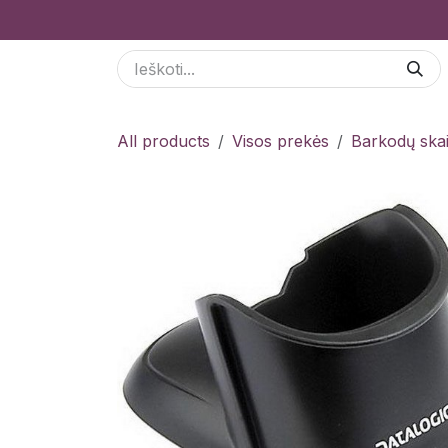
Skip to Content
Paslaugos
Odoo Moduliai
E-parduotuvė
All products
Visos prekės
Barkodų skai