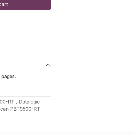
cart
 pages.
500-RT
,
Datalogic
Scan PBT9500-RT