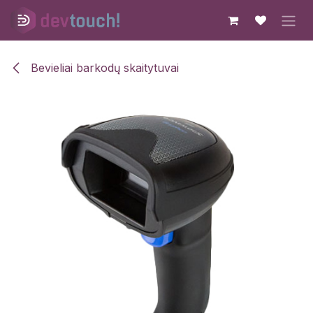
Skip to Content
Bevieliai barkodų skaitytuvai