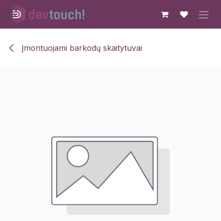
Skip to Content
Įmontuojami barkodų skaitytuvai