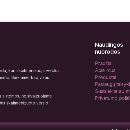
Naudingos
nuorodos
Pradžia
Apie mus
a, kuri skaitmenizuoja verslus.
Produktai
nėmis. Siekiame, kad visas
Paslaugų taisyk
Susisiekite su 
 sistemos, neįsivaizuojame
Privatumo politi
tis skaitmenizuoto verslo