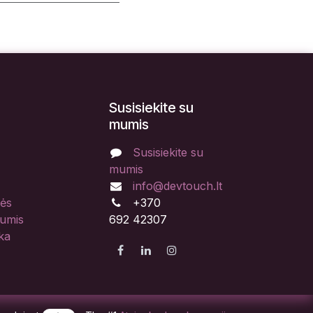
Susisiekite su
mumis
Susisiekite su
mumis
info@devtouch.lt
lės
+370
mumis
692 42307
ka