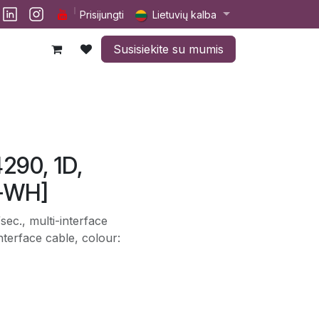
lp
Darbai
Susisiekite su mumis
Prisijungti
Lietuvių kalba
Susisiekite su mumis
290, 1D,
0-WH]
ec., multi-interface
terface cable, colour: