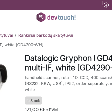
Tinklaraštis
B2B
Registracija konsultacijai
Pagalba
Kursai
He
tytuvai
Rankiniai barkodų skaitytuvai
-IF, white [GD4290-WH]
Datalogic Gryphon I GD4
multi-IF, white [GD429
handheld scanner, retail, 1D, CCD, 400 scans/s
(RS232, KBW, USB), IP52, order separately: in
white
In Stock
171,00
€
be PVM