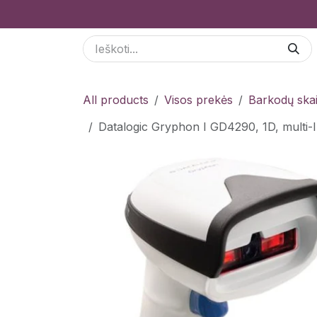
Skip to Content
Paslaugos
Odoo Moduliai
E-parduotuvė
All products
Visos prekės
Barkodų skai
Datalogic Gryphon I GD4290, 1D, multi