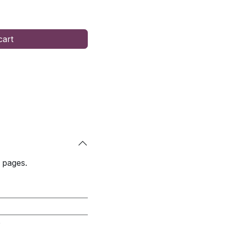
cart
 pages.
0