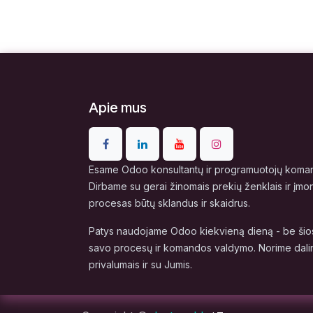
Apie mus
Esame Odoo konsultantų ir programuotojų komand
Dirbame su gerai žinomais prekių ženklais ir įmo
procesas būtų sklandus ir skaidrus.
Patys naudojame Odoo kiekvieną dieną - be šios
savo procesų ir komandos valdymo. Norime dalin
privalumais ir su Jumis.