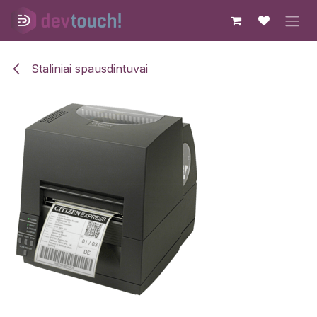
Skip to Content
Staliniai spausdintuvai