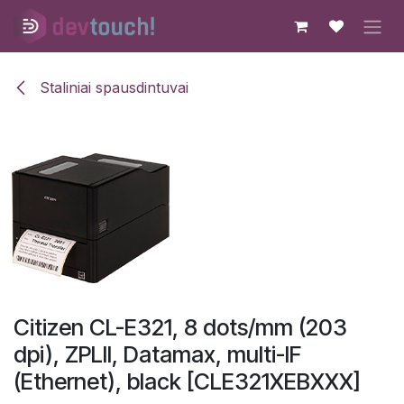
Skip to Content
Staliniai spausdintuvai
Citizen CL-E321, 8 dots/mm (203
dpi), ZPLII, Datamax, multi-IF
(Ethernet), black [CLE321XEBXXX]