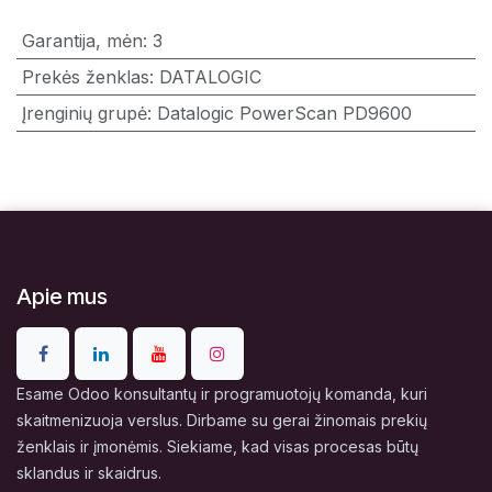
Garantija, mėn
:
3
Prekės ženklas
:
DATALOGIC
Įrenginių grupė
:
Datalogic PowerScan PD9600
Apie mus
Esame Odoo konsultantų ir programuotojų komanda, kuri
skaitmenizuoja verslus. Dirbame su gerai žinomais prekių
ženklais ir įmonėmis. Siekiame, kad visas procesas būtų
sklandus ir skaidrus.