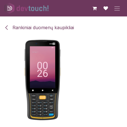
Skip to Content
Rankiniai duomenų kaupikliai