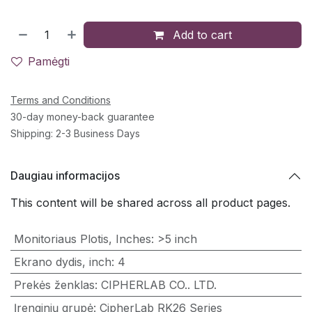
Add to cart
Pamėgti
Terms and Conditions
30-day money-back guarantee
Shipping: 2-3 Business Days
Daugiau informacijos
This content will be shared across all product pages.
Monitoriaus Plotis, Inches
:
>5 inch
Ekrano dydis, inch
:
4
Prekės ženklas
:
CIPHERLAB CO.. LTD.
Įrenginių grupė
:
CipherLab RK26 Series