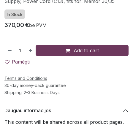
Supply, Power Cord (C13), fits for: Memor 30/35
In Stock
370,00
€
be PVM
Add to cart
Pamėgti
Terms and Conditions
30-day money-back guarantee
Shipping: 2-3 Business Days
Daugiau informacijos
This content will be shared across all product pages.