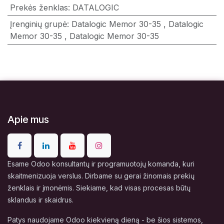
Prekės ženklas
:
DATALOGIC
Įrenginių grupė
:
Datalogic Memor 30-35
,
Datalogic
Memor 30-35
,
Datalogic Memor 30-35
Apie mus
Esame Odoo konsultantų ir programuotojų komanda, kuri
skaitmenizuoja verslus. Dirbame su gerai žinomais prekių
ženklais ir įmonėmis. Siekiame, kad visas procesas būtų
sklandus ir skaidrus.
Patys naudojame Odoo kiekvieną dieną - be šios sistemos,