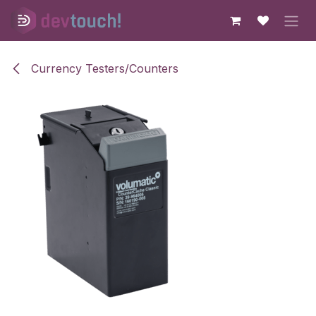
Skip to Content
Currency Testers/Counters