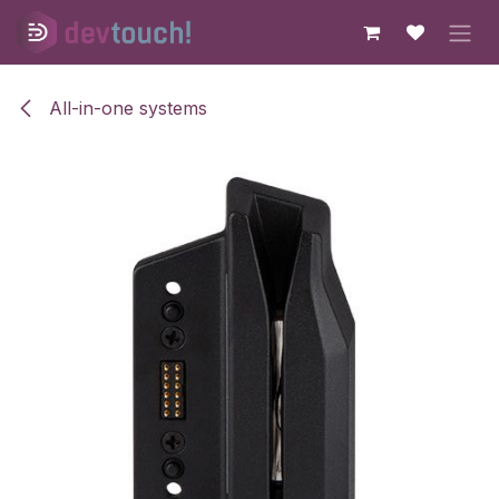
Skip to Content
All-in-one systems