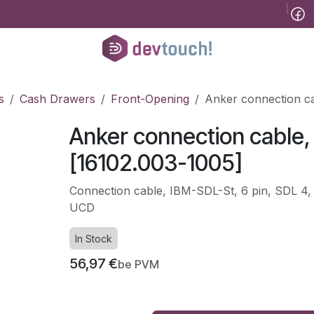
Tinklaraštis
B2B
Registracija konsultacijai
Pagalba
Kursai
He
s
Cash Drawers
Front-Opening
Anker connection ca
Anker connection cable,
[16102.003-1005]
Connection cable, IBM-SDL-St, 6 pin, SDL 4, le
UCD
In Stock
56,97
€
be PVM