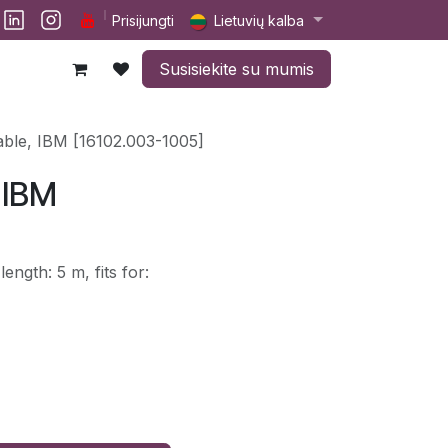
lp
Darbai
Susisiekite su mumis
Prisijungti
Lietuvių kalba
Susisiekite su mumis
ble, IBM [16102.003-1005]
 IBM
ngth: 5 m, fits for: