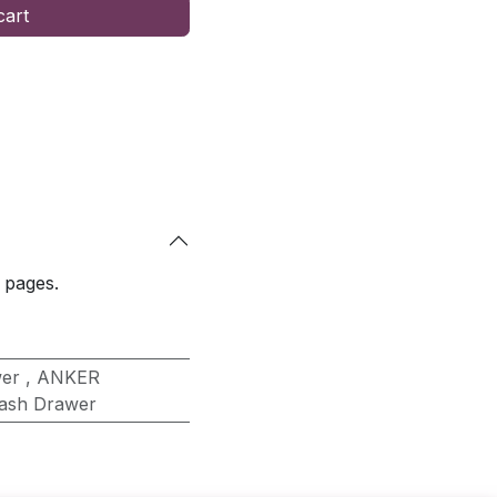
cart
 pages.
wer
,
ANKER
ash Drawer