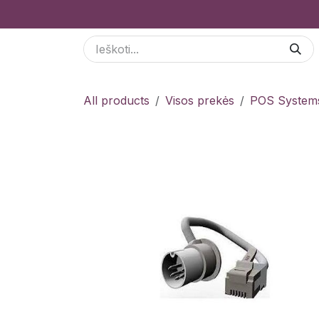
Skip to Content
Paslaugos
Odoo Moduliai
E-parduotuvė
All products
Visos prekės
POS System