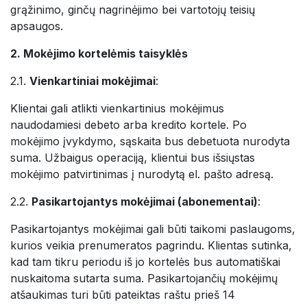
grąžinimo, ginčų nagrinėjimo bei vartotojų teisių
apsaugos.
2. Mokėjimo kortelėmis taisyklės
2.1.
Vienkartiniai mokėjimai
:
Klientai gali atlikti vienkartinius mokėjimus
naudodamiesi debeto arba kredito kortele. Po
mokėjimo įvykdymo, sąskaita bus debetuota nurodyta
suma. Užbaigus operaciją, klientui bus išsiųstas
mokėjimo patvirtinimas į nurodytą el. pašto adresą.
2.2.
Pasikartojantys mokėjimai (abonementai)
:
Pasikartojantys mokėjimai gali būti taikomi paslaugoms,
kurios veikia prenumeratos pagrindu. Klientas sutinka,
kad tam tikru periodu iš jo kortelės bus automatiškai
nuskaitoma sutarta suma. Pasikartojančių mokėjimų
atšaukimas turi būti pateiktas raštu prieš 14