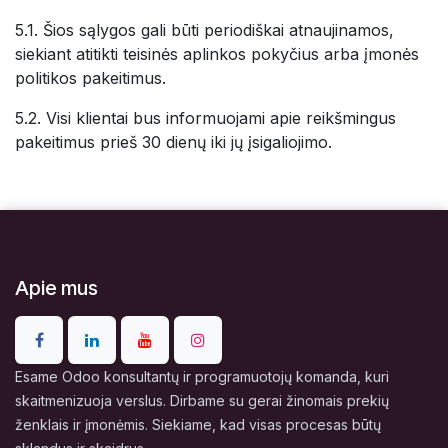
5.1. Šios sąlygos gali būti periodiškai atnaujinamos,
siekiant atitikti teisinės aplinkos pokyčius arba įmonės
politikos pakeitimus.
5.2. Visi klientai bus informuojami apie reikšmingus
pakeitimus prieš 30 dienų iki jų įsigaliojimo.
Apie mus
Esame Odoo konsultantų ir programuotojų komanda, kuri
skaitmenizuoja verslus. Dirbame su gerai žinomais prekių
ženklais ir įmonėmis. Siekiame, kad visas procesas būtų