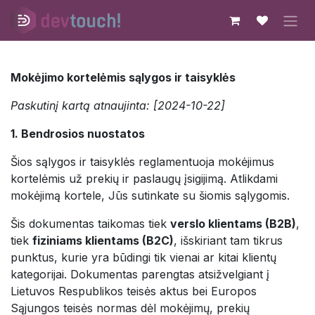
Skip to Content
Mokėjimo kortelėmis sąlygos ir taisyklės
Paskutinį kartą atnaujinta: [2024-10-22]
1. Bendrosios nuostatos
Šios sąlygos ir taisyklės reglamentuoja mokėjimus
kortelėmis už prekių ir paslaugų įsigijimą. Atlikdami
mokėjimą kortele, Jūs sutinkate su šiomis sąlygomis.
Šis dokumentas taikomas tiek
verslo klientams (B2B)
,
tiek
fiziniams klientams (B2C)
, išskiriant tam tikrus
punktus, kurie yra būdingi tik vienai ar kitai klientų
kategorijai. Dokumentas parengtas atsižvelgiant į
Lietuvos Respublikos teisės aktus bei Europos
Sąjungos teisės normas dėl mokėjimų, prekių