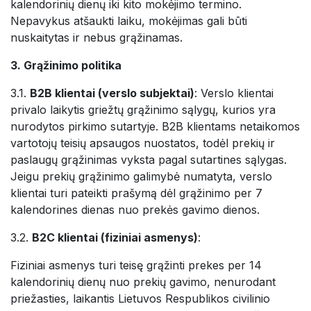
kalendorinių dienų iki kito mokėjimo termino.
Nepavykus atšaukti laiku, mokėjimas gali būti
nuskaitytas ir nebus grąžinamas.
3. Grąžinimo politika
3.1.
B2B klientai (verslo subjektai)
: Verslo klientai
privalo laikytis griežtų grąžinimo sąlygų, kurios yra
nurodytos pirkimo sutartyje. B2B klientams netaikomos
vartotojų teisių apsaugos nuostatos, todėl prekių ir
paslaugų grąžinimas vyksta pagal sutartines sąlygas.
Jeigu prekių grąžinimo galimybė numatyta, verslo
klientai turi pateikti prašymą dėl grąžinimo per 7
kalendorines dienas nuo prekės gavimo dienos.
3.2.
B2C klientai (fiziniai asmenys)
:
Fiziniai asmenys turi teisę grąžinti prekes per 14
kalendorinių dienų nuo prekių gavimo, nenurodant
priežasties, laikantis Lietuvos Respublikos civilinio