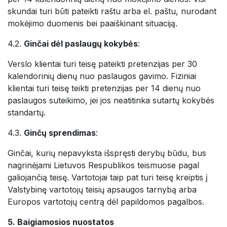
skundai turi būti pateikti raštu arba el. paštu, nurodant
mokėjimo duomenis bei paaiškinant situaciją.
4.2.
Ginčai dėl paslaugų kokybės
:
Verslo klientai turi teisę pateikti pretenzijas per 30
kalendorinių dienų nuo paslaugos gavimo. Fiziniai
klientai turi teisę teikti pretenzijas per 14 dienų nuo
paslaugos suteikimo, jei jos neatitinka sutartų kokybės
standartų.
4.3.
Ginčų sprendimas
:
Ginčai, kurių nepavyksta išspręsti derybų būdu, bus
nagrinėjami Lietuvos Respublikos teismuose pagal
galiojančią teisę. Vartotojai taip pat turi teisę kreiptis į
Valstybinę vartotojų teisių apsaugos tarnybą arba
Europos vartotojų centrą dėl papildomos pagalbos.
5. Baigiamosios nuostatos