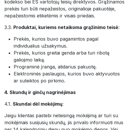
kodekso bei ES vartotojų teisių direktyvos. Grąžinamos
prekės turi būti nepažeistos, originalioje pakuotėje,
nepažeistomis etiketėmis ir visais priedais.
3.3.
Produktai, kuriems netaikoma grąžinimo teisė
:
Prekės, kurios buvo pagamintos pagal
individualius užsakymus.
Prekės, kurios greitai genda arba turi ribotą
galiojimo laiką.
Programinė įranga, atidarius pakuotę.
Elektroninės paslaugos, kurios buvo aktyvuotos
ar suteiktos po pirkimo.
4. Skundų ir ginčų nagrinėjimas
4.1.
Skundai dėl mokėjimų
:
Jeigu klientas pastebi neteisingą mokėjimą ar turi su
mokėjimais susijusių skundų, jis privalo informuoti mus
per 14 kalendorinių dienų nuo mokėjimo dienos. Visi