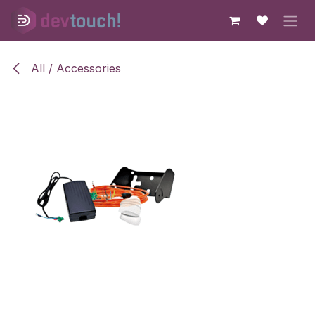
Skip to Content
All / Accessories