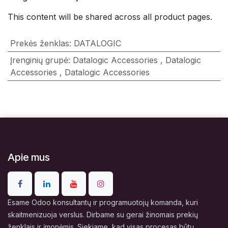
This content will be shared across all product pages.
Prekės ženklas
:
DATALOGIC
Įrenginių grupė
:
Datalogic Accessories
,
Datalogic
Accessories
,
Datalogic Accessories
Apie mus
Esame Odoo konsultantų ir programuotojų komanda, kuri
skaitmenizuoja verslus. Dirbame su gerai žinomais prekių
ženklais ir įmonėmis. Siekiame, kad visas procesas būtų