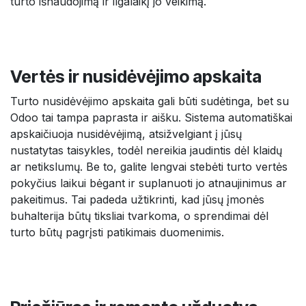
turto išnaudojimą ir ilgalaikį jo veikimą.
Vertės ir nusidėvėjimo apskaita
Turto nusidėvėjimo apskaita gali būti sudėtinga, bet su
Odoo tai tampa paprasta ir aišku. Sistema automatiškai
apskaičiuoja nusidėvėjimą, atsižvelgiant į jūsų
nustatytas taisykles, todėl nereikia jaudintis dėl klaidų
ar netikslumų. Be to, galite lengvai stebėti turto vertės
pokyčius laikui bėgant ir suplanuoti jo atnaujinimus ar
pakeitimus. Tai padeda užtikrinti, kad jūsų įmonės
buhalterija būtų tiksliai tvarkoma, o sprendimai dėl
turto būtų pagrįsti patikimais duomenimis.