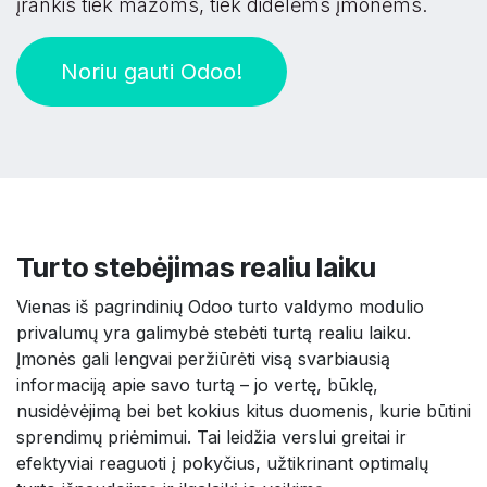
įrankis tiek mažoms, tiek didelėms įmonėms.
Noriu gauti Odoo!​​​​
Turto stebėjimas realiu laiku
Vienas iš pagrindinių Odoo turto valdymo modulio
privalumų yra galimybė stebėti turtą realiu laiku.
Įmonės gali lengvai peržiūrėti visą svarbiausią
informaciją apie savo turtą – jo vertę, būklę,
nusidėvėjimą bei bet kokius kitus duomenis, kurie būtini
sprendimų priėmimui. Tai leidžia verslui greitai ir
efektyviai reaguoti į pokyčius, užtikrinant optimalų