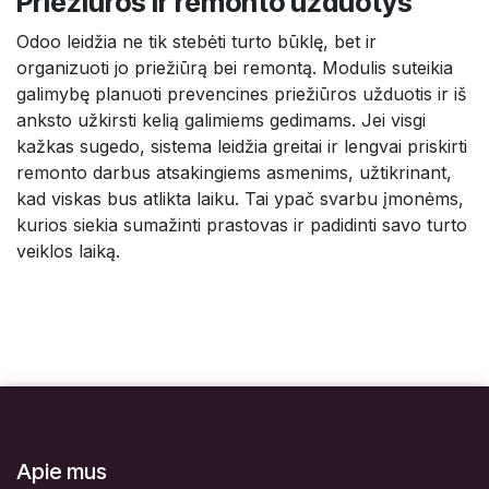
Priežiūros ir remonto užduotys
Odoo leidžia ne tik stebėti turto būklę, bet ir
organizuoti jo priežiūrą bei remontą. Modulis suteikia
galimybę planuoti prevencines priežiūros užduotis ir iš
anksto užkirsti kelią galimiems gedimams. Jei visgi
kažkas sugedo, sistema leidžia greitai ir lengvai priskirti
remonto darbus atsakingiems asmenims, užtikrinant,
kad viskas bus atlikta laiku. Tai ypač svarbu įmonėms,
kurios siekia sumažinti prastovas ir padidinti savo turto
veiklos laiką.
Apie mus