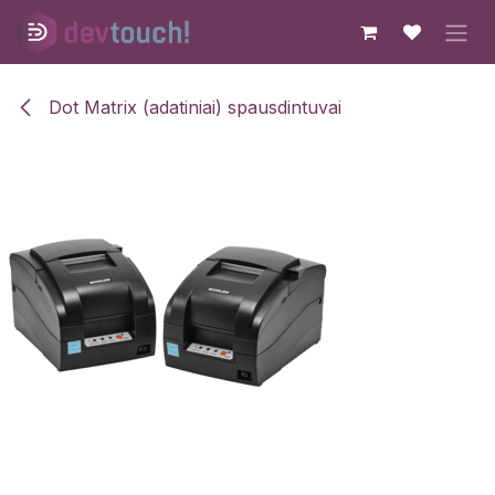
Skip to Content
Dot Matrix (adatiniai) spausdintuvai