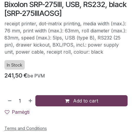
Bixolon SRP-275III, USB, RS232, black
[SRP-275IIIAOSG]
receipt printer, dot-matrix printing, media width (max.):
76 mm, print width (max.): 63mm, roll diameter (max.):
83mm, speed (max.): 5lps, USB (type B), RS232 (25
pin), drawer kickout, BXL/POS, incl.: power supply
unit, power cable, receipt roll, colour: black
In Stock
241,50
€
be PVM
Add to cart
Pamėgti
Terms and Conditions