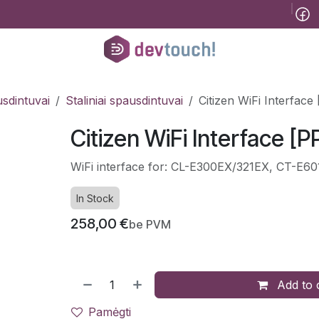
Tinklaraštis
B2B
Registracija konsultacijai
Pagalba
Kursai
He
sdintuvai
Staliniai spausdintuvai
Citizen WiFi Interfac
Citizen WiFi Interface [
WiFi interface for: CL-E300EX/321EX, CT-E6
In Stock
258,00
€
be PVM
Add to 
Pamėgti