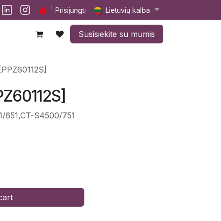
lp
Darbai
Susisiekite su mumis
Prisijungti
Lietuvių kalba
Susisiekite su mumis
e [PPZ60112S]
PPZ60112S]
01/651,CT-S4500/751
cart