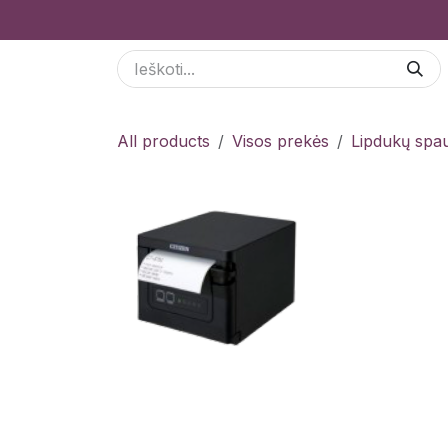
Skip to Content
Paslaugos
Odoo Moduliai
E-parduotuvė
All products
Visos prekės
Lipdukų spau