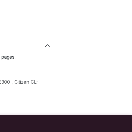
 pages.
-E300
,
Citizen CL-