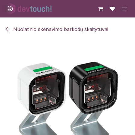
Skip to Content
Nuolatinio skenavimo barkodų skaitytuvai