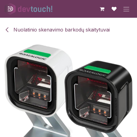
Skip to Content
Nuolatinio skenavimo barkodų skaitytuvai