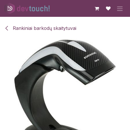
Skip to Content
Rankiniai barkodų skaitytuvai