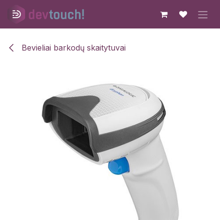
Skip to Content
Bevieliai barkodų skaitytuvai