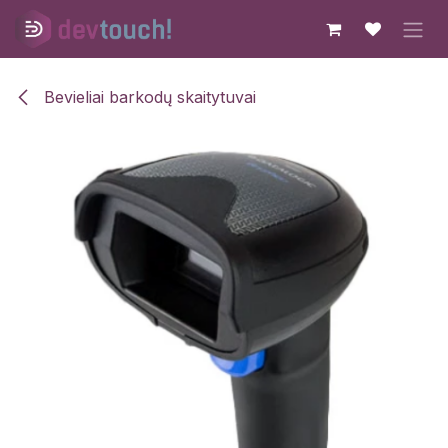
Skip to Content
Bevieliai barkodų skaitytuvai