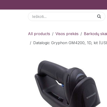
Skip to Content
Paslaugos
Odoo Moduliai
E-parduotuvė
All products
Visos prekės
Barkodų skai
Datalogic Gryphon GM4200, 1D, kit (U