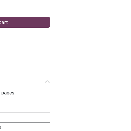
cart
 pages.
0