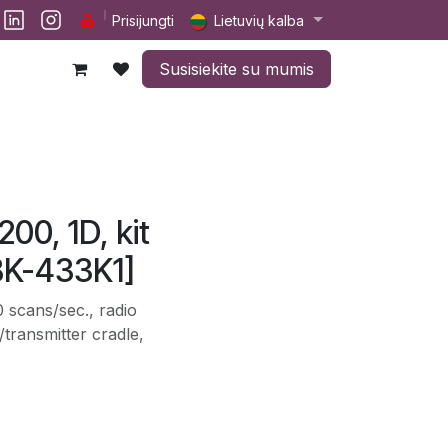
lp
Darbai
Susisiekite su mumis
Prisijungti
Lietuvių kalba
Susisiekite su mumis
0, 1D, kit
BK-433K1]
0 scans/sec., radio
/transmitter cradle,