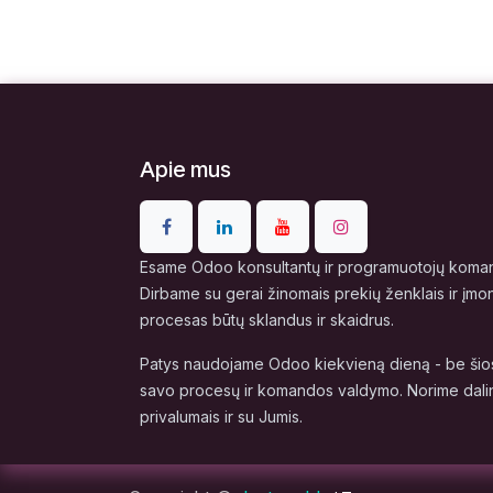
Apie mus
Esame Odoo konsultantų ir programuotojų komand
Dirbame su gerai žinomais prekių ženklais ir įmo
procesas būtų sklandus ir skaidrus.
Patys naudojame Odoo kiekvieną dieną - be šios
savo procesų ir komandos valdymo. Norime dalin
privalumais ir su Jumis.