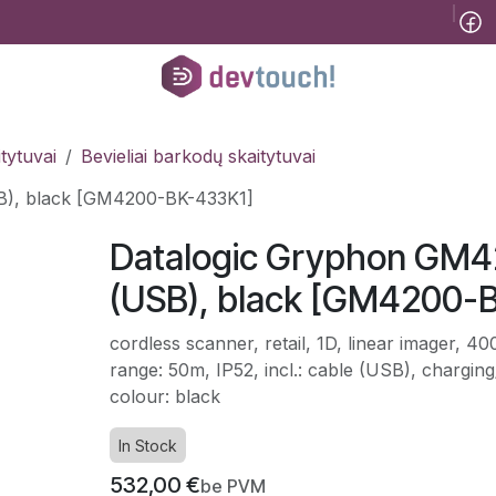
Tinklaraštis
B2B
Registracija konsultacijai
Pagalba
Kursai
He
tytuvai
Bevieliai barkodų skaitytuvai
SB), black [GM4200-BK-433K1]
Datalogic Gryphon GM420
(USB), black [GM4200-
cordless scanner, retail, 1D, linear imager, 40
range: 50m, IP52, incl.: cable (USB), charging
colour: black
In Stock
532,00
€
be PVM