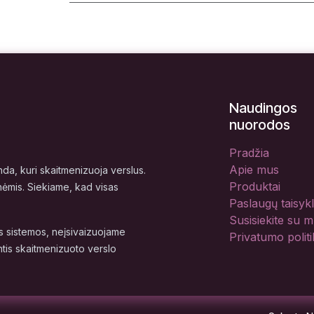
Naudingos
nuorodos
Pradžia
Apie mus
a, kuri skaitmenizuoja verslus.
Produktai
nėmis. Siekiame, kad visas
Paslaugų taisyk
Susisiekite su 
 sistemos, neįsivaizuojame
Privatumo politi
tis skaitmenizuoto verslo