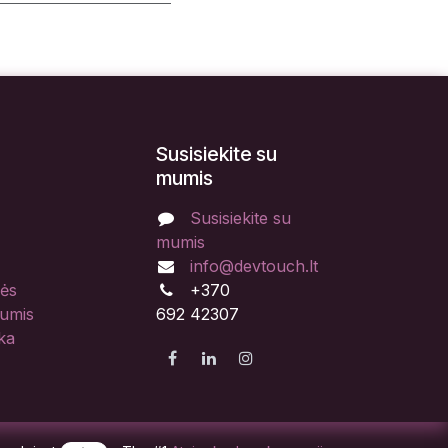
Susisiekite su
mumis
Susisiekite su
mumis
info@devtouch.lt
lės
+370
mumis
692 42307
ka