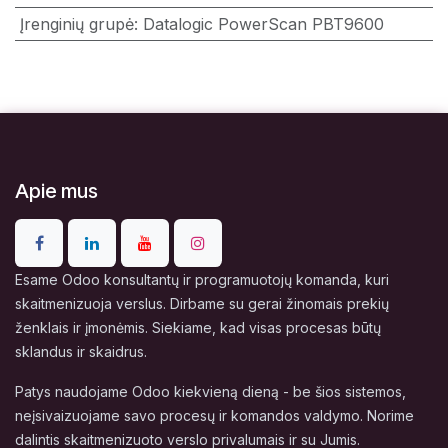
Įrenginių grupė
:
Datalogic PowerScan PBT9600
Apie mus
Esame Odoo konsultantų ir programuotojų komanda, kuri
skaitmenizuoja verslus. Dirbame su gerai žinomais prekių
ženklais ir įmonėmis. Siekiame, kad visas procesas būtų
sklandus ir skaidrus.
Patys naudojame Odoo kiekvieną dieną - be šios sistemos,
neįsivaizuojame savo procesų ir komandos valdymo. Norime
dalintis skaitmenizuoto verslo privalumais ir su Jumis.