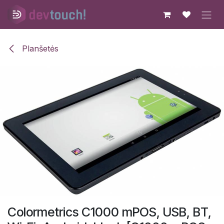
Skip to Content
Planšetės
Colormetrics C1000 mPOS, USB, BT,