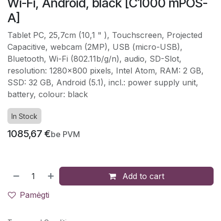
Wi-Fi, Android, black [C1000 mPOS-
A]
Tablet PC, 25,7cm (10,1 " ), Touchscreen, Projected
Capacitive, webcam (2MP), USB (micro-USB),
Bluetooth, Wi-Fi (802.11b/g/n), audio, SD-Slot,
resolution: 1280x800 pixels, Intel Atom, RAM: 2 GB,
SSD: 32 GB, Android (5.1), incl.: power supply unit,
battery, colour: black
In Stock
1085,67
€
be PVM
Add to cart
Pamėgti