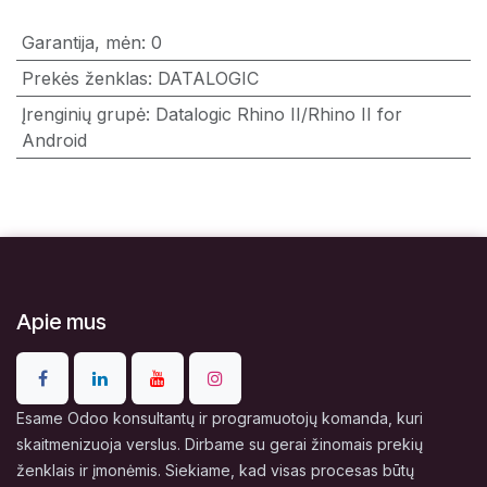
Garantija, mėn
:
0
Prekės ženklas
:
DATALOGIC
Įrenginių grupė
:
Datalogic Rhino II/Rhino II for
Android
Apie mus
Esame Odoo konsultantų ir programuotojų komanda, kuri
skaitmenizuoja verslus. Dirbame su gerai žinomais prekių
ženklais ir įmonėmis. Siekiame, kad visas procesas būtų