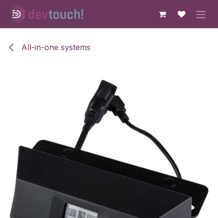
Skip to Content
All-in-one systems